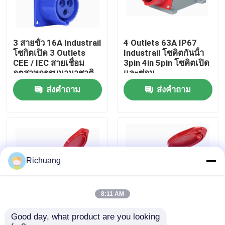
ทัวร์โรงงาน
3 สายขั้ว 16A Industrail
4 Outlets 63A IP67
โซกิตเปิด 3 Outlets
Industrail โซคิตกันน้ํา
ควบคุมคุณภาพ
CEE / IEC สายเชื่อม
3pin 4in 5pin โซคิตเปิด
อุตสาหกรรมนานาชาติ
และซ่อน
ส่งคำถาม
ส่งคำถาม
ติดต่อเรา
ขอใบเสนอราคา
ผลิตภัณฑ์ระบบอัตโนมัติสำหรับอุตสาหกรรม
Richuang
โมดูลซีพียู PLC
8:11 AM
Good day, what product are you looking 
IP67 4 ต้น 32A โซคเก
380v 4x16 16A โซกิ
PLC สายเคเบิลและตัวเชื่อม