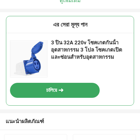
ดูเพิ่มเติม
এর সেরা মূল্য পান
3 ปิน 32A 220v โซคเกตกันน้ํา
อุตสาหกรรม 3 โปล โซคเกตเปิด
และซ่อนสําหรับอุตสาหกรรม
চালিয়ে
แนะนำผลิตภัณฑ์