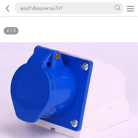
2
/
3