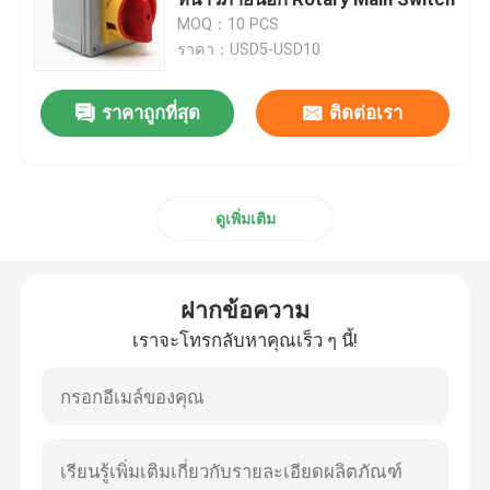
MOQ：10 PCS
ราคา：USD5-USD10
เครื่องเชื่อมสายเคเบิล
ราคาถูกที่สุด
ติดต่อเรา
สวิตช์และซ็อตที่ป้องกันระเบิด
สวิตช์คอนแทคไฟฟ้า
ดูเพิ่มเติม
เบรกเกอร์มอเตอร์
ฝากข้อความ
สวิตช์เซนเซอร์จับความใกล้เคียง
เราจะโทรกลับหาคุณเร็ว ๆ นี้!
รีเลย์ควบคุมอุตสาหกรรม
สวิทช์ไฟฟ้าปุ่มกด