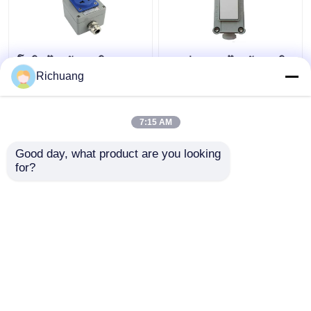
โซกิตป้องกันระเบิด
86 ประเภท ป้องกันระเบิด
ภายนอก 220 วอลต์ ห้า
ติดสวิทช์ไฟผนัง
Richuang
หลุมเปิดเผย ซ่อน 16A
อุตสาหกรรม อลูมิเนียม
ช่องโป่ง กันน้ํา
สับสนธ์กล่อง
7:15 AM
ราคาถูกที่สุด
ราคาถูกที่สุด
Good day, what product are you looking 
for?
ติดต่อเรา
ติดต่อเรา
ดูเพิ่มเติม
บ้าน
เกี่ยวกับเรา
ติดต่อเรา
Desktop Site
แผนผังเว็บไซต์
Privacy Policy