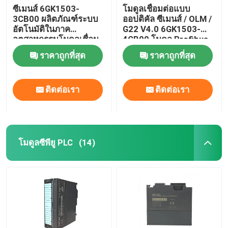
ซีเมนส์ 6GK1503-
โมดูลเชื่อมต่อแบบ
3CB00 ผลิตภัณฑ์ระบบ
ออปติคัล ซีเมนส์ / OLM /
การล็อคสายไฟฟ้าด้วยตัวเอง
อัตโนมัติในภาค
G22 V4.0 6GK1503-
อุตสาหกรรมโมดูลเชื่อม
4CB00 โมดูล Profibus
ต่อใยแก้วนำแสง
ราคาถูกที่สุด
ราคาถูกที่สุด
PROFIBUS
ติดต่อเรา
ติดต่อเรา
โมดูลซีพียู PLC
(14)