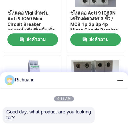
ชไนเดอ Vigi สำหรับ
ชไนเดอ Acti 9 IC60N
ทัวร์โรงงาน
Acti 9 IC60 Mini
เครื่องตัดวงจร 3 ขั้ว /
Circuit Breaker
MCB 1p 2p 3p 4p
อุปกรณ์เสริมที่เหลือเพิ่ม
Micro Circuit Breaker
ควบคุมคุณภาพ
อุปกรณ์ RCCB
ส่งคำถาม
ส่งคำถาม
ติดต่อเรา
ขอใบเสนอราคา
Richuang
ผลิตภัณฑ์ระบบอัตโนมัติสำหรับอุตสาหกรรม
9:11 AM
โมดูลซีพียู PLC
Good day, what product are you looking 
ชไนเดอ Acti 9 IDPN
S200 Series ABB เบรก
for?
วงจรไฟตัดวงจร Mcb /
เกอร์วงจรขนาดเล็ก
Vigi 1A ถึง 63A ชไนเดอ
10kA MCB AC DC
PLC สายเคเบิลและตัวเชื่อม