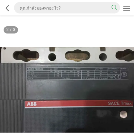
2
/
3