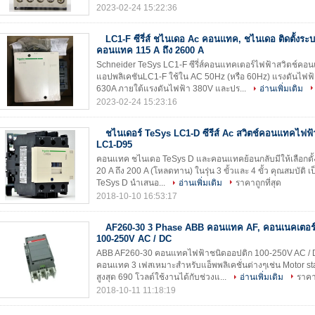
2023-02-24 15:22:36
LC1-F ซีรี่ส์ ชไนเดอ Ac คอนแทค, ชไนเดอ ติดตั้งระ
คอนแทค 115 A ถึง 2600 A
Schneider TeSys LC1-F ซีรี่ส์คอนแทคเตอร์ไฟฟ้าสวิตช์คอ
แอปพลิเคชันLC1-F ใช้ใน AC 50Hz (หรือ 60Hz) แรงดันไฟฟ้
630A ภายใต้แรงดันไฟฟ้า 380V และปร...
อ่านเพิ่มเติม
2023-02-24 15:23:16
ชไนเดอร์ TeSys LC1-D ซีรีส์ Ac สวิตช์คอนแทคไฟฟ้
LC1-D95
คอนแทค ชไนเดอ TeSys D และคอนแทคย้อนกลับมีให้เลือกตั้งแต่
20 A ถึง 200 A (โหลดทาน) ในรุ่น 3 ขั้วและ 4 ขั้ว คุณสมบัต
TeSys D นำเสนอ...
อ่านเพิ่มเติม
ราคาถูกที่สุด
2018-10-10 16:53:17
AF260-30 3 Phase ABB คอนแทค AF, คอนเนคเตอร์
100-250V AC / DC
ABB AF260-30 คอนแทคไฟฟ้าชนิดออปติก 100-250V AC /
คอนแทค 3 เฟสเหมาะสำหรับแอ็พพลิเคชั่นต่างๆเช่น Motor start
สูงสุด 690 โวลต์ใช้งานได้กับช่วงแ...
อ่านเพิ่มเติม
ราคาถ
2018-10-11 11:18:19