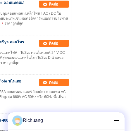
es คอนแทคแม่
ติดต่อ
วบคุมคอนแทคแม่เหล็กไฟฟ้า AC / DC ใบ
ายประเภทเช่นมอเตอร์สตาร์ทแยกการบายพาส
ราคาถูกที่สุด
TeSys คอนโทร
ติดต่อ
อนแทคไฟฟ้า TeSys คอนโทรเลอร์ 24 V DC
ดีที่สุดของคอนแทคในโลก TeSys D นำเสนอ
ราคาถูกที่สุด
 Pole ชไนเดอ
ติดต่อ
า 25A คอนแทคมอเตอร์ ใบสมัคร คอนแทค AC
้าสูงสุด 660V AC 50Hz หรือ 60Hz ซึ่งเป็นก
Richuang
F400 สำหรับ
ติดต่อ