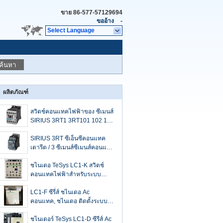
ขาย
86-577-57129694
ขออ้าง
-
Select Language
ค้นหา
ผลิตภัณฑ์
สวิตช์คอนแทคไฟฟ้าของ ซีเมนส์
SIRIUS 3RT1 3RT101 102 103
104 3 ขั้ว
SIRIUS 3RT ซีเอ็นซีคอนแทค
เตารีด / 3 ซีเมนส์ซีเมนส์คอนแทค
DC
ชไนเดอ TeSys LC1-K สวิตช์
คอนแทคไฟฟ้าสำหรับระบบ
ควบคุมแบบเรียบ
LC1-F ซีรี่ส์ ชไนเดอ Ac
คอนแทค, ชไนเดอ ติดตั้งระบบ
ไฟฟ้า คอนแทค 115 A ถึง 2600
A
ชไนเดอร์ TeSys LC1-D ซีรีส์ Ac