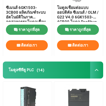
ซีเมนส์ 6GK1503-
โมดูลเชื่อมต่อแบบ
ตัวแปรอินเวอร์เตอร์ไดรฟ์ความถี่ตัวแปร
3CB00 ผลิตภัณฑ์ระบบ
ออปติคัล ซีเมนส์ / OLM /
อัตโนมัติในภาค
G22 V4.0 6GK1503-
อุตสาหกรรมโมดูลเชื่อม
4CB00 โมดูล Profibus
ฟิวส์ความปลอดภัยทางไฟฟ้า
ต่อใยแก้วนำแสง
ราคาถูกที่สุด
ราคาถูกที่สุด
PROFIBUS
แหล่งจ่ายไฟสลับโหมด SMPS
ติดต่อเรา
ติดต่อเรา
ดิจิตอล ที่หนีบ เมตร มัลติมิเตอร์
โมดูลซีพียู PLC
(14)
เครื่องวัดพลังงานราง Din
โปรแกรมการใช้งาน
กล่องสวิตช์กันน้ำ