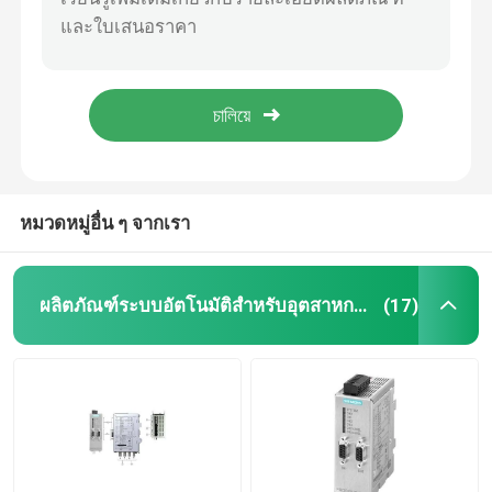
สวิตช์คอนแทคไฟฟ้าชนิด ชไนเดอ LC1-D18BD DC TeSys คอนโทรเลอร์มอเตอร์ 24 V DC Coil
6GK7443-5DX05-0XE0 Industrial Automation Products โปรเซสเซอร์สื่อสารซีพียู 443
เครื่องเชื่อมสายเคเบิล
ซีเมนส์ 6ES7953-8LM31-0AA0 ผลิตภัณฑ์อุตสาหกรรมอัตโนมัติ S7 MICRO MEMORY CARD
6ES7392-1AM00-0AA0 ตัวเชื่อมต่อด้านหน้าของ ซีเมนส์, S7-300 ซีเมนส์ 40 ขาหน้าขั้วต่อ
สวิตช์และซ็อตที่ป้องกันระเบิด
6AV2101-0AA05-0AA5 Simatic Wincc Comfort, ซอฟท์แวร์ด้านวิศวกรรมของ ซีเมนส์ Simatic Wincc V15
สวิตช์คอนแทคไฟฟ้า
หมวดหมู่อื่น ๆ จากเรา
เบรกเกอร์มอเตอร์
ผลิตภัณฑ์ระบบอัตโนมัติสำหรับอุตสาหกรรม
(17)
สวิตช์เซนเซอร์จับความใกล้เคียง
รีเลย์ควบคุมอุตสาหกรรม
สวิทช์ไฟฟ้าปุ่มกด