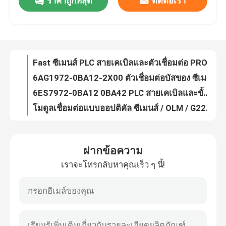
ราคาถูกที่สุด
ติดต่อเรา
เครื่องวัดกระแสรั่วไหล Fluke Multiเมตร แบบดิจิตอลพร้อมด้วย Crest Factor 368 368FC
Fluke 1587FC เครื่องวัดมัลติมิเตอร์แบบดิจิตอลสำหรับทดสอบฉนวน 1587MTD
ทัวร์โรงงาน
High Temperature Fluke 574 เครื่องวัดอุณหภูมิอินฟราเรด / เครื่องวัดอุณหภูมิดิจิตอล Fluke ดั้งเดิม
Fluke 820-2 ดิจิตอล ที่หนีบ เมตร มัลติมิเตอร์ 820-2 LED Stroboscope 90W
ควบคุมคุณภาพ
Fast ซีเมนส์ PLC สายเคเบิลและตัวเชื่อมต่อ PROFIBUS Connect Stripping Tool 6GK1905-6AA00
6AG1972-0BA12-2X00 ตัวเชื่อมต่อบัสของ ซีเมนส์ Profibus Dp RS 485 ติดตั้งง่าย
ติดต่อเรา
6ES7972-0BA12 0BA42 PLC สายเคเบิลและขั้วต่อสำหรับเชื่อมต่อ PROFIBUS
โมดูลเชื่อมต่อแบบออปติคัล ซีเมนส์ / OLM / G22 V4.0 6GK1503-4CB00 โมดูล Profibus
6GK1503-3CC00 โมดูลเชื่อมต่อสัญญาณออฟติคัลของซีเมนส์ / V4.0 โมดูล SIMATIC ซีเมนส์ Plc
ขอใบเสนอราคา
6ES7416-3XS07-0AB0 ซีเมนส์ Simatic S7 400, หน่วยประมวลผลกลาง CPU 416
ฝากข้อความ
ซีพียูซีพียูผลิตภัณฑ์อุตสาหกรรมอัตโนมัติ 312 6ES7312-1AE14-0AB0 PLC S7
ผลิตภัณฑ์ระบบอัตโนมัติสำหรับอุตสาหกรรม
เราจะโทรกลับหาคุณเร็ว ๆ นี้!
6ES7314-1AG14-0AB0 ซีเมนส์ PLC Controller, ซีเมนส์ S7 300 CPU 314 24 V DC
6ES7317-2AK14-0AB0 ซีเมนส์ซีพียู 317 / มาตรฐาน ซีเมนส์ Simatic S7 PLC
โมดูลซีพียู PLC
6ES7318-3EL01-0AB0 ผลิตภัณฑ์ระบบอัตโนมัติสำหรับอุตสาหกรรมที่มีโครงสร้างแบบกระจาย
LC1-D25M7 คอนเนคเตอร์แม่เหล็กไฟฟ้า ชไนเดอ, 3 Pole ชไนเดอ 25A คอนแทค
PLC สายเคเบิลและตัวเชื่อม