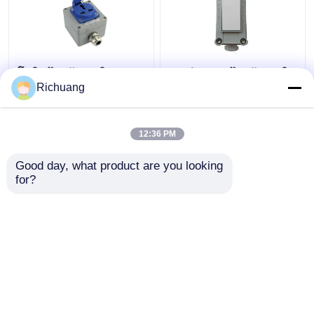
โซกิตป้องกันระเบิด
86 ประเภท ป้องกันระเบิด
ภายนอก 220 วอลต์ ห้า
ติดสวิทช์ไฟผนัง
Richuang
หลุมเปิดเผย ซ่อน 16A
อุตสาหกรรม อลูมิเนียม
ช่องโป่ง กันน้ํา
สับสนธ์กล่อง
12:36 PM
ราคาถูกที่สุด
ราคาถูกที่สุด
Good day, what product are you looking 
for?
ติดต่อเรา
ติดต่อเรา
ดูเพิ่มเติม
บ้าน
เกี่ยวกับเรา
ติดต่อเรา
Desktop Site
แผนผังเว็บไซต์
Privacy Policy