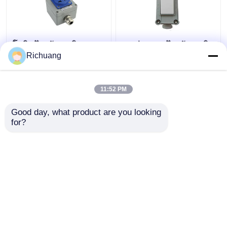
โซกิตป้องกันระเบิด
86 ประเภท ป้องกันระเบิด
ภายนอก 220 วอลต์ ห้า
ติดสวิทช์ไฟผนัง
Richuang
หลุมเปิดเผย ซ่อน 16A
อุตสาหกรรม อลูมิเนียม
ช่องโป่ง กันน้ํา
สับสนธ์กล่อง
11:52 PM
ราคาถูกที่สุด
ราคาถูกที่สุด
Good day, what product are you looking 
for?
ติดต่อเรา
ติดต่อเรา
ดูเพิ่มเติม
บ้าน
เกี่ยวกับเรา
ติดต่อเรา
Desktop Site
แผนผังเว็บไซต์
Privacy Policy