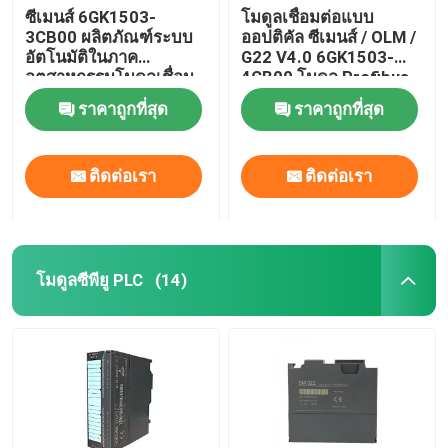
ซีเมนส์ 6GK1503-
โมดูลเชื่อมต่อแบบ
3CB00 ผลิตภัณฑ์ระบบ
ออปติคัล ซีเมนส์ / OLM /
การล็อคสายไฟฟ้าด้วยตัวเอง
อัตโนมัติในภาค
G22 V4.0 6GK1503-
อุตสาหกรรมโมดูลเชื่อม
4CB00 โมดูล Profibus
ต่อใยแก้วนำแสง
ราคาถูกที่สุด
ราคาถูกที่สุด
PROFIBUS
ติดต่อเรา
ติดต่อเรา
โมดูลซีพียู PLC
(14)