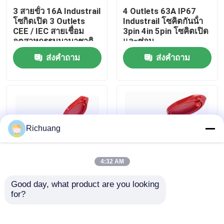
3 สายขั้ว 16A Industrail
4 Outlets 63A IP67
โซกิตเปิด 3 Outlets
Industrail โซคิตกันน้ํา
ทัวร์โรงงาน
CEE / IEC สายเชื่อม
3pin 4in 5pin โซคิตเปิด
อุตสาหกรรมนานาชาติ
และซ่อน
ส่งคำถาม
ส่งคำถาม
ควบคุมคุณภาพ
ติดต่อเรา
ขอใบเสนอราคา
Richuang
ผลิตภัณฑ์ระบบอัตโนมัติสำหรับอุตสาหกรรม
4:32 AM
Good day, what product are you looking 
IP67 4 ต้น 32A โซคเก
380v 4x16 16A โซกิ
โมดูลซีพียู PLC
for?
ตกันน้ําอุตสาหกรรม
ตอุตสาหกรรมที่ซ่อนอยู่
380V 6H โซคเกตติดผิว
4 ต้น โซกิตไฟฟ้ากันน้ํา
หญิง
IP44
PLC สายเคเบิลและตัวเชื่อม