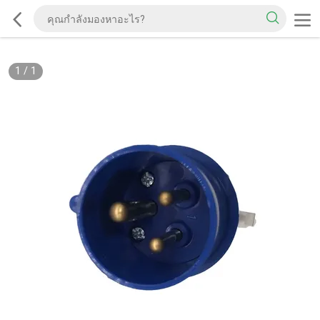
1
/
1