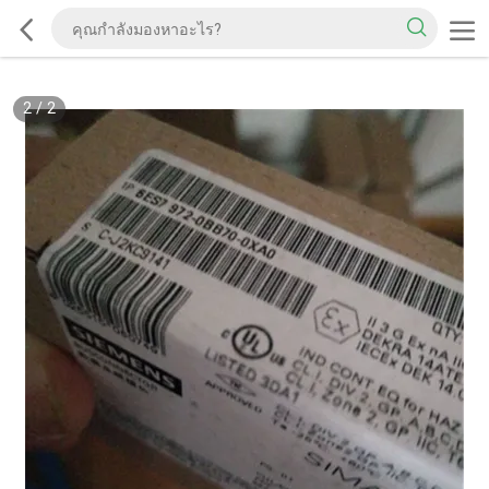
2
/
2