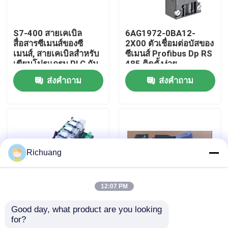
ทัวร์โรงงาน
S7-400 สายเคเบิล
6AG1972-0BA12-
สื่อสารซีเมนส์ของซี
2X00 ตัวเชื่อมต่อบัสของ
เมนส์, สายเคเบิลสำหรับ
ซีเมนส์ Profibus Dp RS
ควบคุมคุณภาพ
เขียนโปรแกรม PLC กัน
485 ติดตั้งง่าย
น้ำ
ส่งคำถาม
ส่งคำถาม
ติดต่อเรา
ขอใบเสนอราคา
Richuang
ผลิตภัณฑ์ระบบอัตโนมัติสำหรับอุตสาหกรรม
12:07 PM
โมดูลซีพียู PLC
Good day, what product are you looking 
6ES7392-1AM00-
Fast ซีเมนส์ PLC สาย
for?
0AA0 ตัวเชื่อมต่อด้าน
เคเบิลและตัวเชื่อมต่อ
PLC สายเคเบิลและตัวเชื่อม