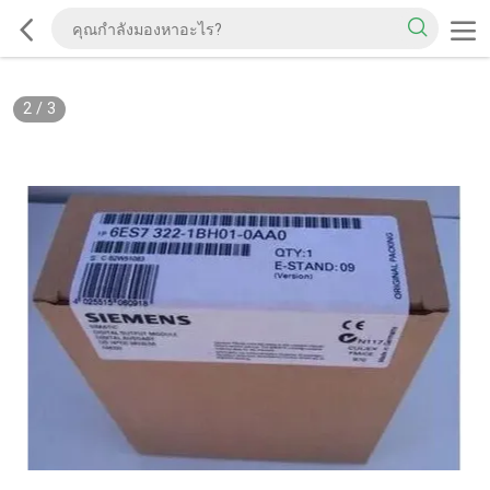
2
/
3