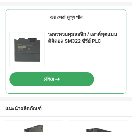
এর সেরা মূল্য পান
วงจรควบคุมลอจิก / เอาต์พุตแบบ
ดิจิตอล SM322 ซีรีย์ PLC
চালিয়ে
แนะนำผลิตภัณฑ์