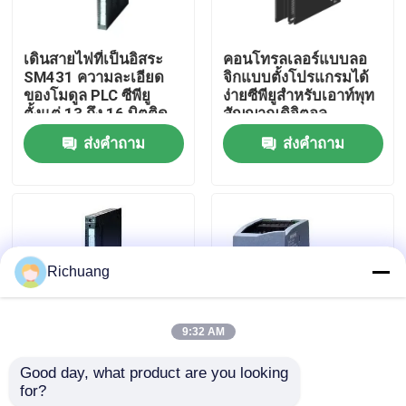
ทัวร์โรงงาน
เดินสายไฟที่เป็นอิสระ
คอนโทรลเลอร์แบบลอ
SM431 ความละเอียด
จิกแบบตั้งโปรแกรมได้
ของโมดูล PLC ซีพียู
ง่ายซีพียูสำหรับเอาท์พุท
ควบคุมคุณภาพ
ตั้งแต่ 13 ถึง 16 บิตติด
สัญญาณดิจิตอล
ตั้งง่าย
ส่งคำถาม
ส่งคำถาม
ติดต่อเรา
ขอใบเสนอราคา
Richuang
ผลิตภัณฑ์ระบบอัตโนมัติสำหรับอุตสาหกรรม
9:32 AM
โมดูลซีพียู PLC
Good day, what product are you looking 
ตัวควบคุมลอจิกแบบโปร
ระบบควบคุมอัตโนมัติ
for?
แกรมลอจิกแบบตั้งโต๊ะ
แบบลอจิกแบบลอจิก
PLC สายเคเบิลและตัวเชื่อม