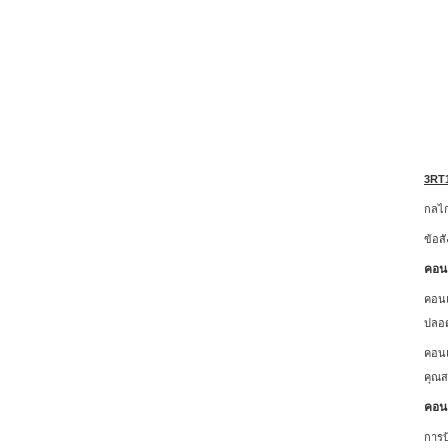
3RT
กลไก
ข้อส
คอนแ
คอนแ
ปลอด
คอนแ
คุณส
คอนแ
การป