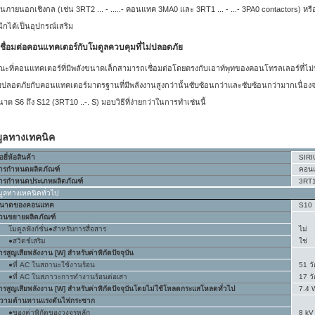
นภายนอกเชิงกล (เช่น 3RT2 ... ‑ .....- คอนแทค 3MA0 และ 3RT1 ... ‑ ...- 3PA0 contactors) หร
นึกได้เป็นอุปกรณ์เสริม
ชื่อมต่อคอนแทคเตอร์กับโมดูลควบคุมที่ไม่ปลอดภัย
ะที่คอนแทคเตอร์ที่มีพลังขนาดเล็กสามารถเชื่อมต่อโดยตรงกับเอาท์พุทของคอนโทรลเลอร์ที่ไม่ปล
ปลอดภัยกับคอนแทคเตอร์มาตรฐานที่มีพลังงานสูงกว่านั้นซับซ้อนกว่าและซับซ้อนกว่ามากเนื่องจ
าด S6 ถึง S12 (3RT10 ..-. S) มอบวิธีที่ง่ายกว่าในการทำเช่นนี้
มูลทางเทคนิค
่อยี่ห้อสินค้า
SIRI
ารกำหนดผลิตภัณฑ์
คอนแ
ารกำหนดประเภทผลิตภัณฑ์
3RT
มูลทางเทคนิคทั่วไป
นาดของคอนแทค
S10
่วนขยายผลิตภัณฑ์
โมดูลฟังก์ชั่น●สำหรับการสื่อสาร
ไม่
●สวิตช์เสริม
ใช่
ารสูญเสียพลังงาน [W] สำหรับค่าพิกัดปัจจุบัน
●ที่ AC ในสถานะใช้งานร้อน
51 วั
●ที่ AC ในสภาวะการทำงานร้อนต่อเสา
17 วั
ารสูญเสียพลังงาน [W] สำหรับค่าพิกัดปัจจุบันโดยไม่ใช้โหลดกระแสโหลดทั่วไป
7.4 
วามต้านทานแรงดันไฟกระชาก
●ของค่าพิกัดของวงจรหลัก
8 kV