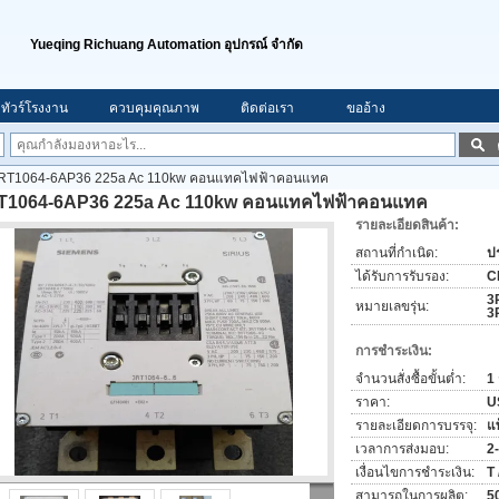
Yueqing Richuang Automation อุปกรณ์ จำกัด
ทัวร์โรงงาน
ควบคุมคุณภาพ
ติดต่อเรา
ขออ้าง
RT1064-6AP36 225a Ac 110kw คอนแทคไฟฟ้าคอนแทค
T1064-6AP36 225a Ac 110kw คอนแทคไฟฟ้าคอนแทค
รายละเอียดสินค้า:
สถานที่กำเนิด:
ป
ได้รับการรับรอง:
C
3
หมายเลขรุ่น:
3
การชำระเงิน:
จำนวนสั่งซื้อขั้นต่ำ:
1 
ราคา:
U
รายละเอียดการบรรจุ:
แ
เวลาการส่งมอบ:
2
เงื่อนไขการชำระเงิน:
T
สามารถในการผลิต:
5