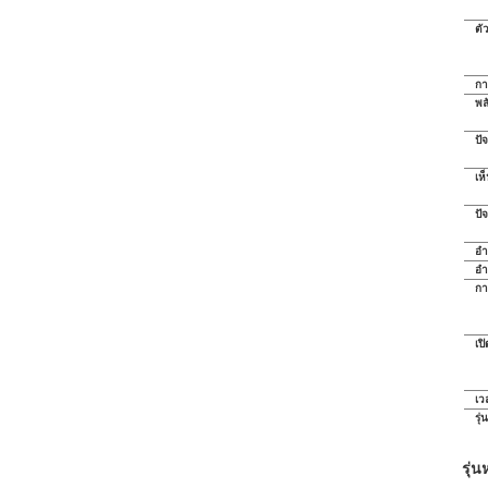
ตั
กา
พล
ปั
เห
ปั
อำ
อำ
กา
เป
เว
รุ
รุ่น