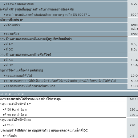
●ของวงจรพิกัดค่านิยม
6 kV
รงดันไฟฟ้าสูงสุดที่อนุญาตสำหรับการแยกอย่างปลอดภัย
●ระหว่างคอยล์และหน้าสัมผัสหลักตามมาตรฐานถึง EN 60947-1
690 
ะดับการป้องกัน IP
●ที่ด้านหน้า
IP00;
กล่อง
●ของเครื่อง
IP00
วามต้านทานแรงกระแทกที่แรงกระตุ้นรูปสี่เหลี่ยมผืนผ้า
●ที่ AC
8,5g
●ที่ DC
8,5g
วามต้านทานแรงกระแทกด้วยพัลส์ไซน์
●ที่ AC
13,4
●ที่ DC
13,4
ายุการใช้งานเครื่องกล (สลับรอบ)
●คอนแทคเตอร์ทั่วไป
10,0
●ของคอนแทคเตอร์ที่มีบล็อกสวิตช์เสริมที่ใช้งานร่วมกับอุปกรณ์อิเล็กทรอนิกส์ได้ทั่วไป
5,00
●ของคอนแทคที่มีบล็อกสวิตช์เสริมปกติ
10,0
รควบคุม / ควบคุม
ะเภทของแรงดันไฟฟ้าของแหล่งจ่ายไฟควบคุม
AC / 
บคุมแรงดันไฟฟ้าที่ AC
●ที่ 50 Hz ค่านิยม
220 .
●ที่ 60 Hz ค่านิยม
220 .
บคุมแรงดันไฟฟ้าที่ DC
●ค่านิยม
220 .
วประกอบกำลังพิสัยการควบคุมแรงดันจ่ายของขดลวดแม่เหล็กที่ DC
●ค่าเริ่มต้น
0.8