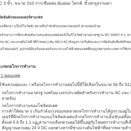
C 3 ขั้ว, ขนาด S10 การเชื่อมต่อ Busbar ไดรฟ์: ขั้วสกรูธรรมดา
จัดอันดับของมอเตอร์สามเฟส
นที่ยกมา (เป็นกิโลวัตต์) หมายถึงกำลังขับบนเพลามอเตอร์ (ตามแผ่นป้าย)
ูลจำเพาะการจัดระดับพลังงานของคอนแทคเตอร์เป็นกิโลวัตต์ (ตามมาตรฐาน IEC 60947-4-1, ตา
50 Hz AC และแรงดันไฟฟ้าที่กำหนด (เช่น 400 V AC)ข้อมูลการเริ่มต้นและการจัดอันดับที่แท้จริงขอ
สไฟมอเตอร์, อุปกรณ์ป้องกันมอเตอร์และกระแสไฟฟ้าคอนแทคที่อนุญาตตามประเภทการใช้ประ
ะเภทกลไกการทำงาน
T1 คอนแทค
ร์ชันควบคุมและ / หรือกลไกการทำงานต่อไปนี้มีให้เลือกในขนาด S6 ถึง S1
กลไกการทำงานมาตรฐานพร้อมวงจรประหยัดสำหรับการทำงาน AC และ D
ลวดจับ)
กลไกการทำงานของโซลิดสเตต
การทำให้หมาด ๆ เกินกำลังแรงของขดลวดกลไกการทำงานได้ถูกรวมอยู่ใน
เตอร์ที่มีกลไกการทำงานแบบโซลิดสเตตแล้วกลไกการทำงานนั้นขับเคลื่อน
ตั้งแต่ 0.8 ถึง 1.1 x
ยู
สามารถเลือกควบคุมได้ขึ้นอยู่กับโหมดการทำงานที่เ
s
สัญญาณควบคุม 24 V DC แยกต่างหากมีช่วงแรงดันไฟฟ้าที่หลากหลายสำ