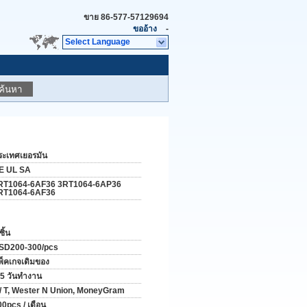
ขาย
86-577-57129694
ขออ้าง
-
Select Language
ค้นหา
ระเทศเยอรมัน
E UL SA
RT1064-6AF36 3RT1064-6AP36
RT1064-6AF36
ชิ้น
SD200-300/pcs
พ็คเกจเดิมของ
-5 วันทำงาน
 / T, Wester N Union, MoneyGram
00pcs / เดือน