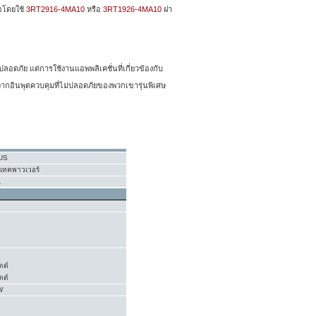
ือโดยใช้
3RT2916-4MA10
หรือ
3RT1926-4MA10
ฝา
อดภัย แต่การใช้งานแอพพลิเคชั่นที่เกี่ยวข้องกับ
ากอินพุตควบคุมที่ไม่ปลอดภัยของพวกเขารุ่นพิเศษ
US
ทคพาวเวอร์
1
ตต์
ตต์
W