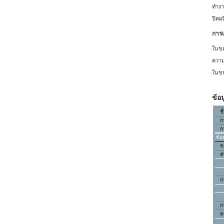
ทำงา
ปิดผ
การเ
ในขณ
ความ
ในขน
ข้อ
ชื
ก
ก
ข้อ
ข
ส
ก
ก
ค