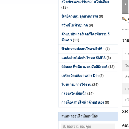
สวิตช์เซนเซอร์จับความใกล้เคียง
(19)
รีเลย์ควบคุมอุตสาหกรรม
(8)
สวิทช์ไฟฟ้าปุ่มกด
(9)
ตัวแปรอินเวอร์เตอร์ไดรฟ์ความถี่
ตัวแปร
(11)
ราย
ฟิวส์ความปลอดภัยทางไฟฟ้า
(7)
ปร
แหล่งจ่ายไฟสลับโหมด SMPS
(6)
ใบ
ดิจิตอล ที่หนีบ เมตร มัลติมิเตอร์
(13)
เครื่องวัดพลังงานราง Din
(2)
อำ
โปรแกรมการใช้งาน
(24)
กา
กล่องสวิตช์กันน้ำ
(14)
เน
การล็อคสายไฟฟ้าด้วยตัวเอง
(8)
3R
สนทนาออนไลน์ตอนนี้ฉัน
คอน